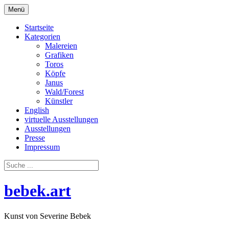
Zum
Menü
Inhalt
springen
Startseite
Kategorien
Malereien
Grafiken
Toros
Köpfe
Janus
Wald/Forest
Künstler
English
virtuelle Ausstellungen
Ausstellungen
Presse
Impressum
bebek.art
Kunst von Severine Bebek