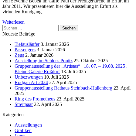
von Severine Bebek im Caffe Paul der Predigerkirche in Erfurt im
Jahr 2011. Wir präsentieren hier die Ausstellung in Erfurt als
virtuellen Rundgang.
Weiterlesen
Suchen
nach:
Neueste Beiträge
Tiefausläufer
3. Januar 2026
Passengers
3. Januar 2026
Zeus
2. Januar 2026
Ausstellung im Schloss Ponitz
25. Oktober 2025
Gruppenausstellung der „Artistas“ . 18. 07. – 19.08. 2025 .
Kleine Galerie Roßdorf
13. Juli 2025
Unbezwungen
10. Juli 2025
Rodgau Art 2024
27. April 2025
Gruppenausstellung Rathaus Steinbach-Hallenberg
23. April
2025
Ring des Prometheus
23. April 2025
Streitpaar
22. April 2025
Kategorien
Ausstellungen
Grafiken
Janus