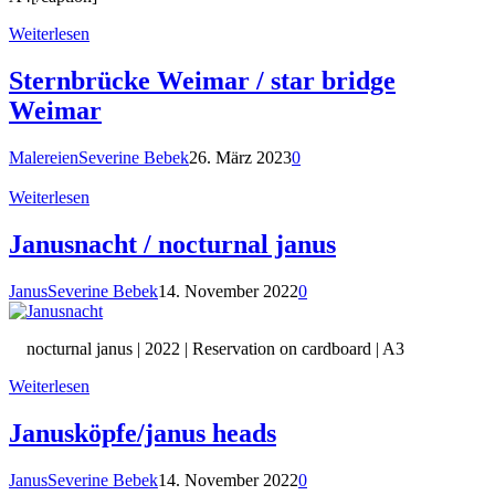
Weiterlesen
Sternbrücke Weimar / star bridge
Weimar
Malereien
Severine Bebek
26. März 2023
0
Weiterlesen
Janusnacht / nocturnal janus
Janus
Severine Bebek
14. November 2022
0
nocturnal janus | 2022 | Reservation on cardboard | A3
Weiterlesen
Janusköpfe/janus heads
Janus
Severine Bebek
14. November 2022
0