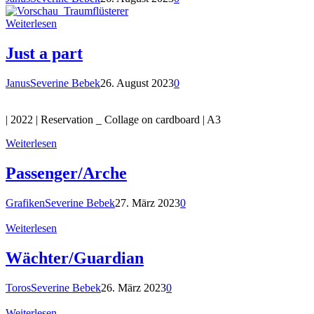
Weiterlesen
Just a part
Janus
Severine Bebek
26. August 2023
0
| 2022 | Reservation _ Collage on cardboard | A3
Weiterlesen
Passenger/Arche
Grafiken
Severine Bebek
27. März 2023
0
Weiterlesen
Wächter/Guardian
Toros
Severine Bebek
26. März 2023
0
Weiterlesen