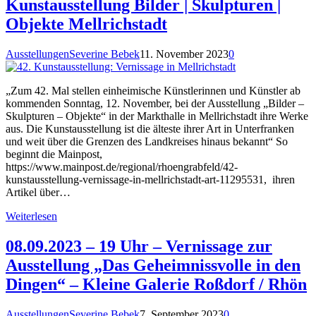
Kunstausstellung Bilder | Skulpturen |
Objekte Mellrichstadt
Ausstellungen
Severine Bebek
11. November 2023
0
„Zum 42. Mal stellen einheimische Künstlerinnen und Künstler ab
kommenden Sonntag, 12. November, bei der Ausstellung „Bilder –
Skulpturen – Objekte“ in der Markthalle in Mellrichstadt ihre Werke
aus. Die Kunstausstellung ist die älteste ihrer Art in Unterfranken
und weit über die Grenzen des Landkreises hinaus bekannt“ So
beginnt die Mainpost,
https://www.mainpost.de/regional/rhoengrabfeld/42-
kunstausstellung-vernissage-in-mellrichstadt-art-11295531, ihren
Artikel über…
Weiterlesen
08.09.2023 – 19 Uhr – Vernissage zur
Ausstellung „Das Geheimnissvolle in den
Dingen“ – Kleine Galerie Roßdorf / Rhön
Ausstellungen
Severine Bebek
7. September 2023
0