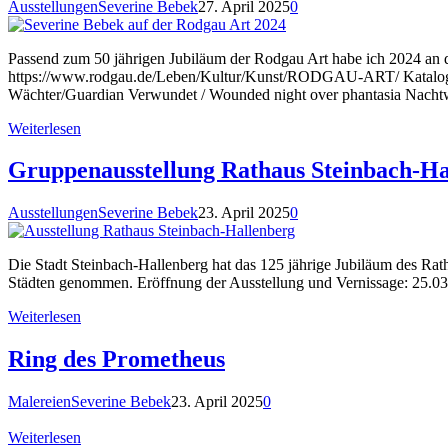
Ausstellungen
Severine Bebek
27. April 2025
0
Passend zum 50 jährigen Jubiläum der Rodgau Art habe ich 2024 an 
https://www.rodgau.de/Leben/Kultur/Kunst/RODGAU-ART/ Katalog 
Wächter/Guardian Verwundet / Wounded night over phantasia Nacht
Weiterlesen
Gruppenausstellung Rathaus Steinbach-Ha
Ausstellungen
Severine Bebek
23. April 2025
0
Die Stadt Steinbach-Hallenberg hat das 125 jährige Jubiläum des Rat
Städten genommen. Eröffnung der Ausstellung und Vernissage: 25.
Weiterlesen
Ring des Prometheus
Malereien
Severine Bebek
23. April 2025
0
Weiterlesen