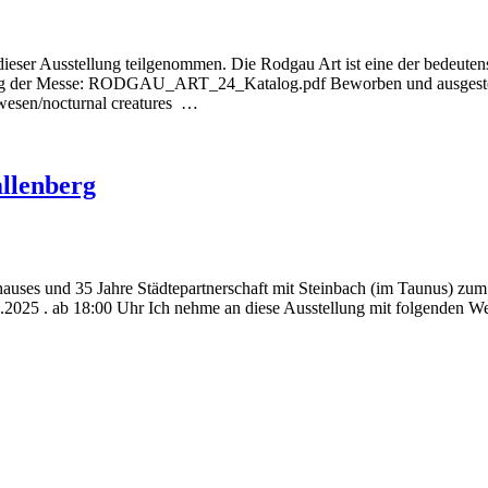
dieser Ausstellung teilgenommen. Die Rodgau Art ist eine der bedeut
der Messe: RODGAU_ART_24_Katalog.pdf Beworben und ausgestellt h
wesen/nocturnal creatures …
llenberg
hauses und 35 Jahre Städtepartnerschaft mit Steinbach (im Taunus) zu
03.2025 . ab 18:00 Uhr Ich nehme an diese Ausstellung mit folgen