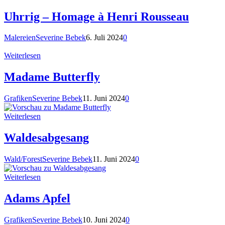
Uhrrig – Homage à Henri Rousseau
Malereien
Severine Bebek
6. Juli 2024
0
Weiterlesen
Madame Butterfly
Grafiken
Severine Bebek
11. Juni 2024
0
Weiterlesen
Waldesabgesang
Wald/Forest
Severine Bebek
11. Juni 2024
0
Weiterlesen
Adams Apfel
Grafiken
Severine Bebek
10. Juni 2024
0