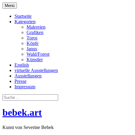
Zum
Menü
Inhalt
springen
Startseite
Kategorien
Malereien
Grafiken
Toros
Köpfe
Janus
Wald/Forest
Künstler
English
virtuelle Ausstellungen
Ausstellungen
Presse
Impressum
bebek.art
Kunst von Severine Bebek