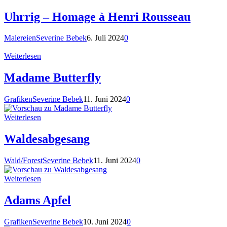
Uhrrig – Homage à Henri Rousseau
Malereien
Severine Bebek
6. Juli 2024
0
Weiterlesen
Madame Butterfly
Grafiken
Severine Bebek
11. Juni 2024
0
Weiterlesen
Waldesabgesang
Wald/Forest
Severine Bebek
11. Juni 2024
0
Weiterlesen
Adams Apfel
Grafiken
Severine Bebek
10. Juni 2024
0