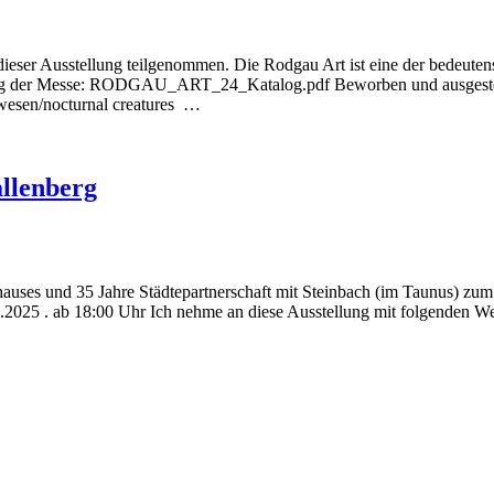
dieser Ausstellung teilgenommen. Die Rodgau Art ist eine der bedeut
der Messe: RODGAU_ART_24_Katalog.pdf Beworben und ausgestellt h
wesen/nocturnal creatures …
llenberg
hauses und 35 Jahre Städtepartnerschaft mit Steinbach (im Taunus) zu
03.2025 . ab 18:00 Uhr Ich nehme an diese Ausstellung mit folgen