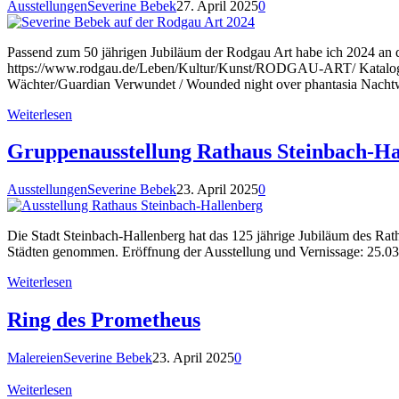
Ausstellungen
Severine Bebek
27. April 2025
0
Passend zum 50 jährigen Jubiläum der Rodgau Art habe ich 2024 an 
https://www.rodgau.de/Leben/Kultur/Kunst/RODGAU-ART/ Katalog 
Wächter/Guardian Verwundet / Wounded night over phantasia Nacht
Weiterlesen
Gruppenausstellung Rathaus Steinbach-Ha
Ausstellungen
Severine Bebek
23. April 2025
0
Die Stadt Steinbach-Hallenberg hat das 125 jährige Jubiläum des Rat
Städten genommen. Eröffnung der Ausstellung und Vernissage: 25.
Weiterlesen
Ring des Prometheus
Malereien
Severine Bebek
23. April 2025
0
Weiterlesen