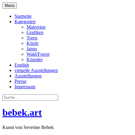
Zum
Menü
Inhalt
springen
Startseite
Kategorien
Malereien
Grafiken
Toros
Köpfe
Janus
Wald/Forest
Künstler
English
virtuelle Ausstellungen
Ausstellungen
Presse
Impressum
bebek.art
Kunst von Severine Bebek