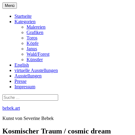
Zum
Menü
Inhalt
springen
Startseite
Kategorien
Malereien
Grafiken
Toros
Köpfe
Janus
Wald/Forest
Künstler
English
virtuelle Ausstellungen
Ausstellungen
Presse
Impressum
bebek.art
Kunst von Severine Bebek
Kosmischer Traum / cosmic dream