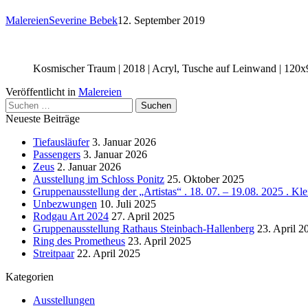
Malereien
Severine Bebek
12. September 2019
Kosmischer Traum | 2018 | Acryl, Tusche auf Leinwand | 120
Veröffentlicht in
Malereien
Suchen
nach:
Neueste Beiträge
Tiefausläufer
3. Januar 2026
Passengers
3. Januar 2026
Zeus
2. Januar 2026
Ausstellung im Schloss Ponitz
25. Oktober 2025
Gruppenausstellung der „Artistas“ . 18. 07. – 19.08. 2025 . Kl
Unbezwungen
10. Juli 2025
Rodgau Art 2024
27. April 2025
Gruppenausstellung Rathaus Steinbach-Hallenberg
23. April 2
Ring des Prometheus
23. April 2025
Streitpaar
22. April 2025
Kategorien
Ausstellungen