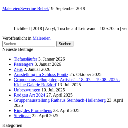
Malereien
Severine Bebek
19. September 2019
Lichtkeil | 2018 | Acryl, Tusche auf Leinwand | 100x70cm | ver
Veröffentlicht in
Malereien
Suchen
nach:
Neueste Beiträge
Tiefausläufer
3. Januar 2026
Passengers
3. Januar 2026
Zeus
2. Januar 2026
Ausstellung im Schloss Ponitz
25. Oktober 2025
Gruppenausstellung der „Artistas“ . 18. 07. – 19.08. 2025 .
Kleine Galerie Roßdorf
13. Juli 2025
Unbezwungen
10. Juli 2025
Rodgau Art 2024
27. April 2025
Gruppenausstellung Rathaus Steinbach-Hallenberg
23. April
2025
Ring des Prometheus
23. April 2025
Streitpaar
22. April 2025
Kategorien