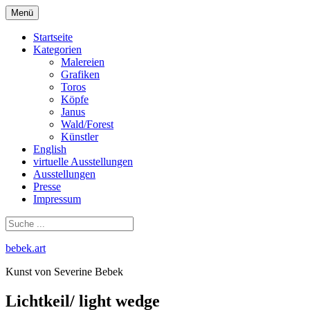
Zum
Menü
Inhalt
springen
Startseite
Kategorien
Malereien
Grafiken
Toros
Köpfe
Janus
Wald/Forest
Künstler
English
virtuelle Ausstellungen
Ausstellungen
Presse
Impressum
bebek.art
Kunst von Severine Bebek
Lichtkeil/ light wedge