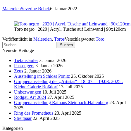
Malereien
Severine Bebek
6. Januar 2022
Toro negro | 2020 | Acryl, Tusche auf Leinwand | 90x120cm
Veröffentlicht in
Malereien
,
Toros
Verschlagwortet
Toro
Suchen
nach:
Neueste Beiträge
Tiefausläufer
3. Januar 2026
Passengers
3. Januar 2026
Zeus
2. Januar 2026
Ausstellung im Schloss Ponitz
25. Oktober 2025
Gruppenausstellung der „Artistas“ . 18. 07. – 19.08. 2025 .
Kleine Galerie Roßdorf
13. Juli 2025
Unbezwungen
10. Juli 2025
Rodgau Art 2024
27. April 2025
Gruppenausstellung Rathaus Steinbach-Hallenberg
23. April
2025
Ring des Prometheus
23. April 2025
Streitpaar
22. April 2025
Kategorien