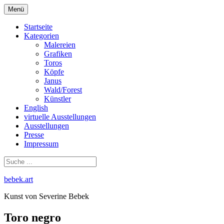
Zum
Menü
Inhalt
springen
Startseite
Kategorien
Malereien
Grafiken
Toros
Köpfe
Janus
Wald/Forest
Künstler
English
virtuelle Ausstellungen
Ausstellungen
Presse
Impressum
bebek.art
Kunst von Severine Bebek
Toro negro