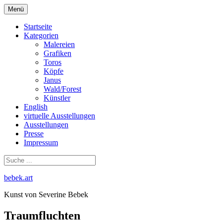
Zum
Menü
Inhalt
springen
Startseite
Kategorien
Malereien
Grafiken
Toros
Köpfe
Janus
Wald/Forest
Künstler
English
virtuelle Ausstellungen
Ausstellungen
Presse
Impressum
bebek.art
Kunst von Severine Bebek
Traumfluchten