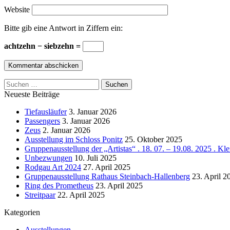
Website
Bitte gib eine Antwort in Ziffern ein:
achtzehn − siebzehn =
Suchen
nach:
Neueste Beiträge
Tiefausläufer
3. Januar 2026
Passengers
3. Januar 2026
Zeus
2. Januar 2026
Ausstellung im Schloss Ponitz
25. Oktober 2025
Gruppenausstellung der „Artistas“ . 18. 07. – 19.08. 2025 . Kl
Unbezwungen
10. Juli 2025
Rodgau Art 2024
27. April 2025
Gruppenausstellung Rathaus Steinbach-Hallenberg
23. April 2
Ring des Prometheus
23. April 2025
Streitpaar
22. April 2025
Kategorien
Ausstellungen